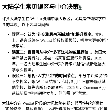
大陆学生常见误区与中介决策
#
许多大陆学生在 Waitlist 处理中陷入误区，尤其是依赖留学中
介的建议。以下为典型问题：
误区一：认为“补交雅思/托福成绩”能提升概率
。实际
上，语言成绩在 Waitlist 阶段权重极低，招生官更关注学
术更新。
误区二：盲目听从中介“多寄送礼物或推荐信”
。美国大
学严禁此类行为，如被举报可能直接取消资格。2025
年，一名大陆学生因中介代写“持续兴趣信”被斯坦福大
学永久拉黑。
误区三：忽视“入学押金”的时间节点
。部分中介建议“先
不交押金，等 Waitlist 结果”，但若 5 月 1 日前未确认其
他学校，将失去所有录取资格。2026 年，Common App
系统新增“押金提醒”功能，但仍需自行留意。
大陆中介在 Waitlist 阶段的常见策略包括：代写“持续兴趣信”
（风险极高，易被查重）、推荐“保底校”但隐瞒转正率（如推