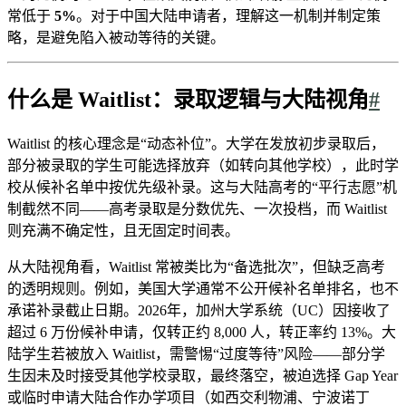
常低于
5%
。对于中国大陆申请者，理解这一机制并制定策
略，是避免陷入被动等待的关键。
什么是 Waitlist：录取逻辑与大陆视角
#
Waitlist 的核心理念是“动态补位”。大学在发放初步录取后，
部分被录取的学生可能选择放弃（如转向其他学校），此时学
校从候补名单中按优先级补录。这与大陆高考的“平行志愿”机
制截然不同——高考录取是分数优先、一次投档，而 Waitlist
则充满不确定性，且无固定时间表。
从大陆视角看，Waitlist 常被类比为“备选批次”，但缺乏高考
的透明规则。例如，美国大学通常不公开候补名单排名，也不
承诺补录截止日期。2026年，加州大学系统（UC）因接收了
超过 6 万份候补申请，仅转正约 8,000 人，转正率约 13%。大
陆学生若被放入 Waitlist，需警惕“过度等待”风险——部分学
生因未及时接受其他学校录取，最终落空，被迫选择 Gap Year
或临时申请大陆合作办学项目（如西交利物浦、宁波诺丁