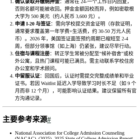
确认录取并缴纳押金
：通常在 24-一个工作日内回复，
否则名额可能被收回。押金金额因校而异，例如密歇根
大学为 500 美元（约人民币 3,600 元）。
申请 I-20 与签证
：需向学校提交资金证明（存款证明，
通常要求覆盖第一年学费+生活费，约 30-50 万元人民
币）。2026 年，美国签证面签预约周期已缩短至 2-4
周，但部分领事馆（如上海）仍紧张，建议尽早行动。
住宿与课程注册
：转正学生常被分配至“候补宿舍”或校
外公寓，且热门课程可能已满员。需主动联系学校住房
办公室和学术顾问。
中留服认证
：回国后，认证时需提交完整成绩单和毕业
证书。若因 Waitlist 延迟入学导致学习时长不足（如 9 个
月而非 12 个月），可能影响认证结果。建议保留所有官
方沟通记录。
主要参考来源
#
National Association for College Admission Counseling
(NACAC). (2025).
2025 State of College Admission Report
.