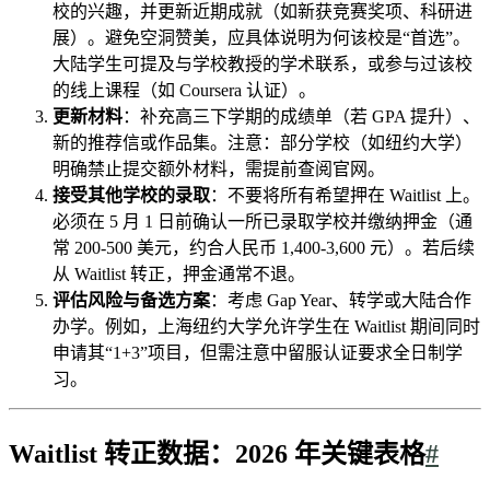
校的兴趣，并更新近期成就（如新获竞赛奖项、科研进
展）。避免空洞赞美，应具体说明为何该校是“首选”。
大陆学生可提及与学校教授的学术联系，或参与过该校
的线上课程（如 Coursera 认证）。
更新材料
：补充高三下学期的成绩单（若 GPA 提升）、
新的推荐信或作品集。注意：部分学校（如纽约大学）
明确禁止提交额外材料，需提前查阅官网。
接受其他学校的录取
：不要将所有希望押在 Waitlist 上。
必须在 5 月 1 日前确认一所已录取学校并缴纳押金（通
常 200-500 美元，约合人民币 1,400-3,600 元）。若后续
从 Waitlist 转正，押金通常不退。
评估风险与备选方案
：考虑 Gap Year、转学或大陆合作
办学。例如，上海纽约大学允许学生在 Waitlist 期间同时
申请其“1+3”项目，但需注意中留服认证要求全日制学
习。
Waitlist 转正数据：2026 年关键表格
#