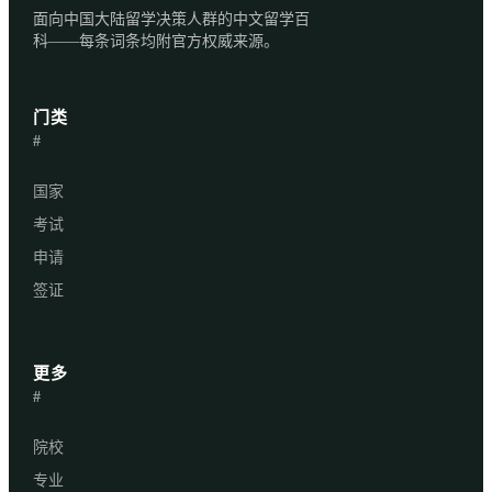
面向中国大陆留学决策人群的中文留学百
科——每条词条均附官方权威来源。
门类
#
国家
考试
申请
签证
更多
#
院校
专业