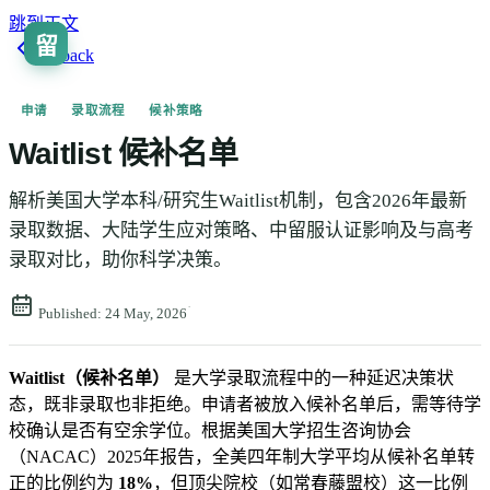
跳到正文
留
🇨🇳
ZH
Go back
申请
录取流程
候补策略
Waitlist 候补名单
解析美国大学本科/研究生Waitlist机制，包含2026年最新
录取数据、大陆学生应对策略、中留服认证影响及与高考
录取对比，助你科学决策。
·
Published:
24 May, 2026
Waitlist（候补名单）
是大学录取流程中的一种延迟决策状
态，既非录取也非拒绝。申请者被放入候补名单后，需等待学
校确认是否有空余学位。根据美国大学招生咨询协会
（NACAC）2025年报告，全美四年制大学平均从候补名单转
正的比例约为
18%
，但顶尖院校（如常春藤盟校）这一比例