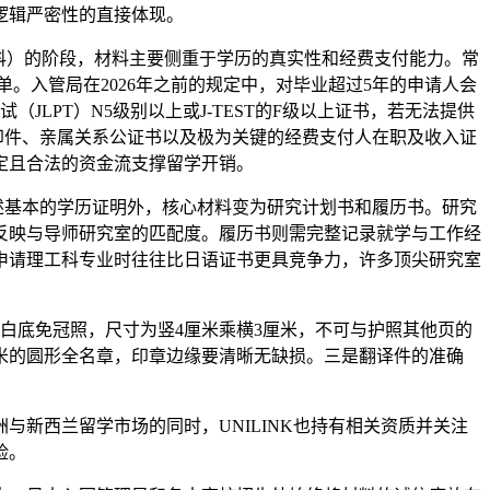
逻辑严密性的直接体现。
科）的阶段，材料主要侧重于学历的真实性和经费支付能力。常
。入管局在2026年之前的规定中，对毕业超过5年的申请人会
LPT）N5级别以上或J-TEST的F级以上证书，若无法提供
印件、亲属关系公证书以及极为关键的经费支付人在职及收入证
定且合法的资金流支撑留学开销。
述基本的学历证明外，核心材料变为研究计划书和履历书。研究
接反映与导师研究室的匹配度。履历书则需完整记录就学与工作经
申请理工科专业时往往比日语证书更具竞争力，许多顶尖研究室
白底免冠照，尺寸为竖4厘米乘横3厘米，不可与护照其他页的
毫米的圆形全名章，印章边缘要清晰无缺损。三是翻译件的准确
。
新西兰留学市场的同时，UNILINK也持有相关资质并关注
险。