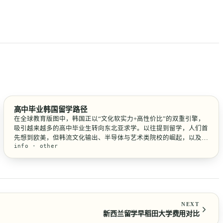
高中毕业韩国留学路径
在全球教育版图中，韩国正以“文化软实力+高性价比”的双重引擎，
吸引越来越多的高中毕业生转向东北亚求学。以往提到留学，人们首
先想到欧美，但韩流文化输出、半导体与艺术类院校的崛起，以及地
info · other
理位置的便利，让“韩国路径”成为18岁群体的高关注选项。但这并非
一场说走就走的旅行，从高中教室到韩国大学讲堂，中间需要...
NEXT
新西兰留学早稻田大学费用对比