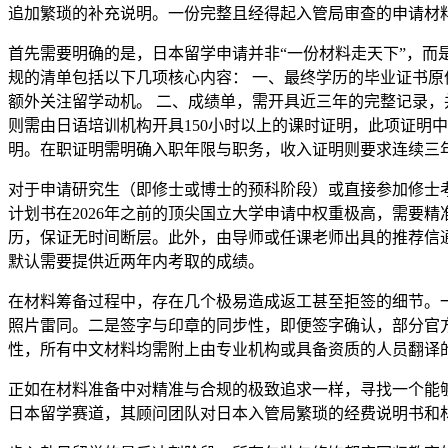
追加繁琐的补充说明。一份完整且经得起入管局审查的申请材
首先需要明确的是，日本留学申请并非“一份材料走天下”，
规的清单包括以下几项核心内容： 一、最终学历的毕业证书原
额外关注留学动机。 二、成绩单，需开具近三年的完整记录，并
则需由日语培训机构开具150小时以上的课时证明，此项证明
明。在职证明需明确入职年限与职务，收入证明则要求连续三
对于申请研究生（即修士或博士的预科阶段）或直接参加修士考
计划书在2026年之前的顶尖国立大学申请中权重极高，需要
历，保证无时间断层。此外，由导师或任课老师出具的推荐信
默认需要提供近两年内考取的成绩。
在材料筹备过程中，存在几个极易造成返工甚至拒签的细节。一
照片雷同。二是签字与印章的同步性，即便签字确认，部分官方
性，所有中文材料均需附上由专业机构或具备资质的人员翻译
正如在材料准备中对精准与合规的极致追求一样，寻找一个能够
日本留学赛道，其顾问团队对日本入管局繁琐的经费说明书和