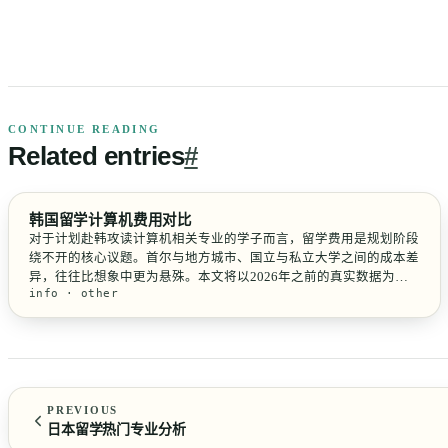
CONTINUE READING
Related
entries
#
韩国留学计算机费用对比
对于计划赴韩攻读计算机相关专业的学子而言，留学费用是规划阶段
绕不开的核心议题。首尔与地方城市、国立与私立大学之间的成本差
异，往往比想象中更为悬殊。本文将以2026年之前的真实数据为基
info · other
准，深度拆解韩国留学计算机专业的各项开支，帮助你建立清晰的费
用坐标系，避开规划中的常见误区。 一、学费：国立与私立的鸿...
PREVIOUS
日本留学热门专业分析