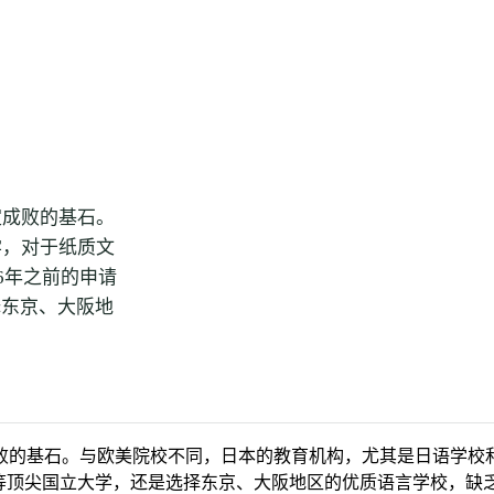
六大门类
热门国家
最新词条
词条全集
关于
定成败的基石。
学，对于纸质文
6年之前的申请
择东京、大阪地
败的基石。与欧美院校不同，日本的教育机构，尤其是日语学校
大”等顶尖国立大学，还是选择东京、大阪地区的优质语言学校，