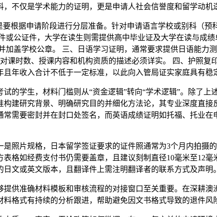
料，不仅是学术能力的证明，更是申请人社会信誉度和留学动机
而是要根据申请阶段进行分层准备。针对申请语言学校或别科（预
件或公证件，大学在读生则需提供高中毕业证及大学在读与成绩单
加盖学校公章。 三、日语学习证明，通常要求提供日语能力测试（J
中对课时数、授课内容和机构资质的描述必须详实。 四、护照复
年且年收入合计不低于一定标准，以此向入管局证实家庭具有稳
试的学生，材料门槛则从“资金逻辑”转向“学术逻辑”。除了上
精准构建研究背景、明确研究目的并细化方法论，其专业深度直
通常需要密封并在封口处签名，而英语成绩证明如托福、托业在
是照片规格，日本留学签证要求的证件照通常为3个月内拍摄的
表格如经费支付书仍需要盖章，且建议刻制直径10毫米至12
的日文或英文版本，且翻译件上需注明翻译者的联系方式及声明
提供准确材料模板和审核流程的对接窗口至关重要。在深耕澳洲与
材料格式有持续的分析跟进，帮助避免因文书格式导致的退件风