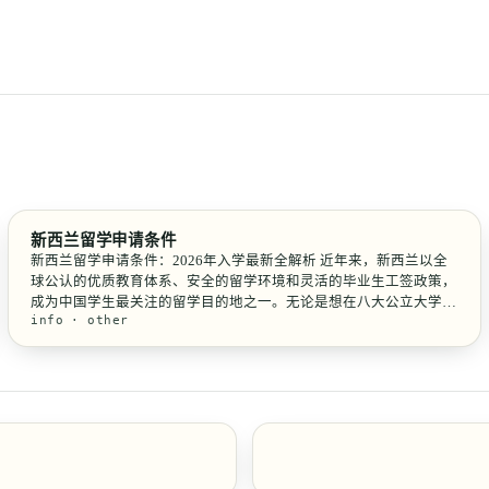
新西兰留学申请条件
新西兰留学申请条件：2026年入学最新全解析 近年来，新西兰以全
球公认的优质教育体系、安全的留学环境和灵活的毕业生工签政策，
成为中国学生最关注的留学目的地之一。无论是想在八大公立大学攻
info · other
读学位，还是选择实践性强的理工学院课程，提前理清申请条件都是
成功留学的第一步。本文梳理了截至2026年入学季，不同阶...