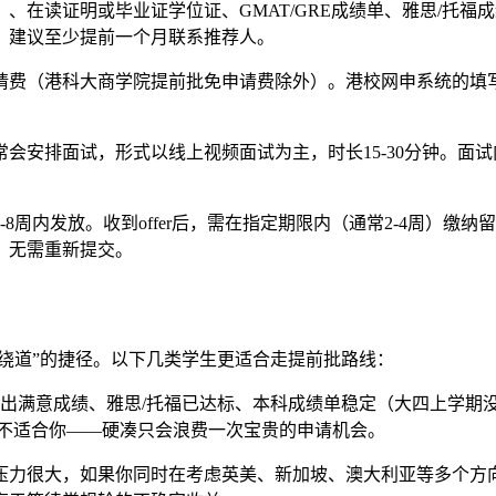
在读证明或毕业证学位证、GMAT/GRE成绩单、雅思/托福成绩
，建议至少提前一个月联系推荐人。
请费（港科大商学院提前批免申请费除外）。港校网申系统的填
会安排面试，形式以线上视频面试为主，时长15-30分钟。面
周内发放。收到offer后，需在指定期限内（通常2-4周）缴
，无需重新提交。
就绕道”的捷径。以下几类学生更适合走提前批路线：
已经考出满意成绩、雅思/托福已达标、本科成绩单稳定（大四上学
前批不适合你——硬凑只会浪费一次宝贵的申请机会。
压力很大，如果你同时在考虑英美、新加坡、澳大利亚等多个方向