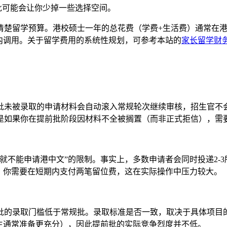
前批可能会让你少掉一些选择空间。
留学预算。港校硕士一年的总花费（学费+生活费）通常在港币25
间内调用。关于留学费用的系统性规划，可参考本站的
家长留学财
批未被录取的申请材料会自动滚入常规轮次继续审核，招生官不会
是如果你在提前批阶段因材料不全被搁置（而非正式拒信），需
就不能申请港中文”的限制。事实上，多数申请者会同时投递2-
r，你需要在短期内支付两笔留位费，这在实际操作中压力较大。
批的录取门槛低于常规批。录取标准是否一致，取决于具体项目
生通常准备更充分），因此提前批的实际竞争烈度并不低。