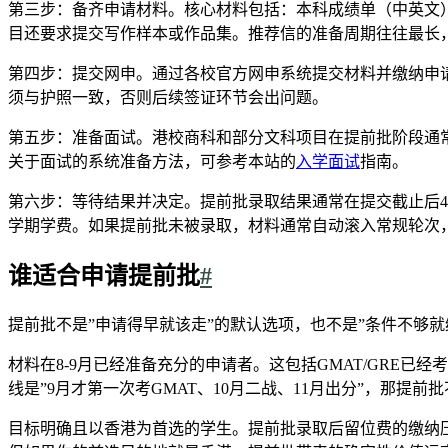
第三步：备齐申请材料。核心材料包括：本科成绩单（中英文）、
目还要求提交写作样本或作品集。推荐信的准备周期往往最长
第四步：提交网申。通过各校官方网申系统提交材料并缴纳申
须与护照一致，否则后续签证环节会出问题。
第五步：准备面试。港校商科和部分文科项目在提前批阶段通常
关于面试的系统准备方法，可参考本站的
入学面试
指南。
第六步：等待结果并决定。提前批录取结果通常在提交截止后4-8
学期学费。如果提前批未被录取，材料通常自动滚入常规轮次
谁适合申请提前批
#
提前批不是”申请得早就该走”的默认选项，也不是”条件不够
材料在8-9月已经准备充分的申请者。这包括GMAT/GRE
线是”9月才第一次考GMAT、10月二战、11月出分”，那提
目标明确且以香港为首选的学生。提前批录取后留位费的缴纳