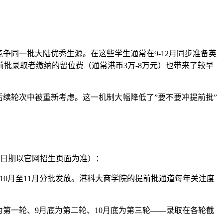
争同一批大陆优秀生源。在这些学生通常在9-12月同步准备英
批录取者缴纳的留位费（通常港币3万-8万元）也带来了较早
续轮次中被重新考虑。这一机制大幅降低了”要不要冲提前批”
体日期以官网招生页面为准）：
10月至11月分批发放。港科大商学院的提前批通道每年关注度
为第一轮、9月底为第二轮、10月底为第三轮——录取在各轮截