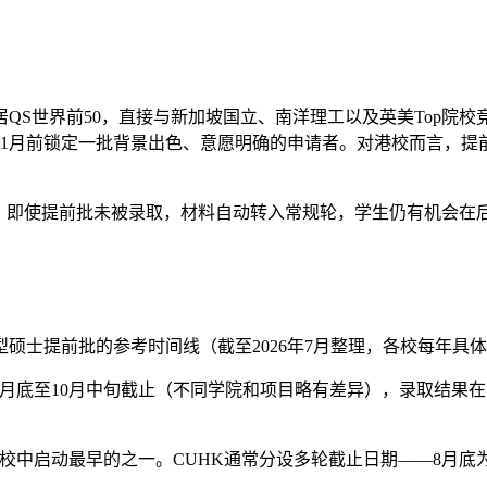
S世界前50，直接与新加坡国立、南洋理工以及英美Top院校竞
1月前锁定一批背景出色、意愿明确的申请者。对港校而言，提前
。即使提前批未被录取，材料自动转入常规轮，学生仍有机会在后
硕士提前批的参考时间线（截至2026年7月整理，各校每年具
9月底至10月中旬截止（不同学院和项目略有差异），录取结果在
校中启动最早的之一。CUHK通常分设多轮截止日期——8月底