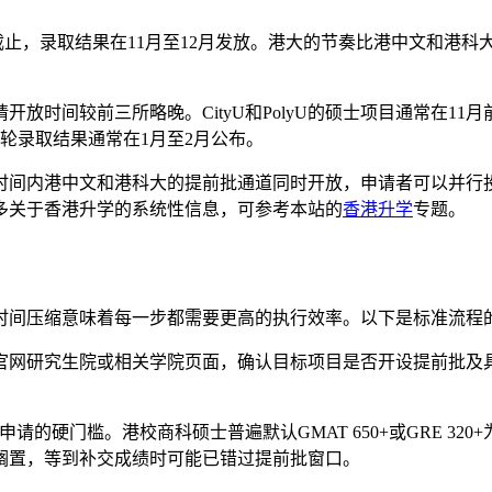
截止，录取结果在11月至12月发放。港大的节奏比港中文和港科
放时间较前三所略晚。CityU和PolyU的硕士项目通常在11月前后开
轮录取结果通常在1月至2月公布。
时间内港中文和港科大的提前批通道同时开放，申请者可以并行投
多关于香港升学的系统性信息，可参考本站的
香港升学
专题。
时间压缩意味着每一步都需要更高的执行效率。以下是标准流程
校官网研究生院或相关学院页面，确认目标项目是否开设提前批及
的硬门槛。港校商科硕士普遍默认GMAT 650+或GRE 320+为
搁置，等到补交成绩时可能已错过提前批窗口。