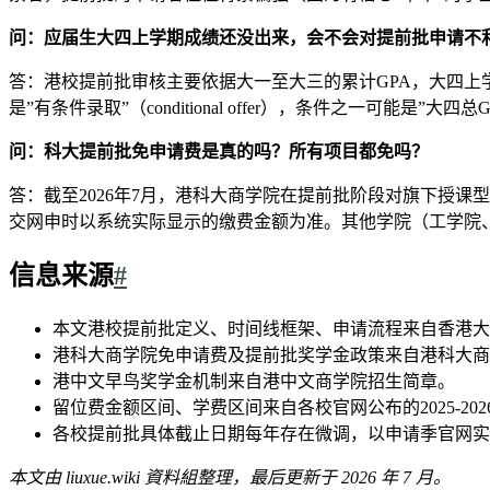
问：应届生大四上学期成绩还没出来，会不会对提前批申请不
答：港校提前批审核主要依据大一至大三的累计GPA，大四上
是”有条件录取”（conditional offer），条件之一可
问：科大提前批免申请费是真的吗？所有项目都免吗？
答：截至2026年7月，港科大商学院在提前批阶段对旗下授
交网申时以系统实际显示的缴费金额为准。其他学院（工学院
信息来源
#
本文港校提前批定义、时间线框架、申请流程来自香港大
港科大商学院免申请费及提前批奖学金政策来自港科大商
港中文早鸟奖学金机制来自港中文商学院招生简章。
留位费金额区间、学费区间来自各校官网公布的2025-202
各校提前批具体截止日期每年存在微调，以申请季官网实
本文由 liuxue.wiki 資料組整理，最后更新于 2026 年 7 月。