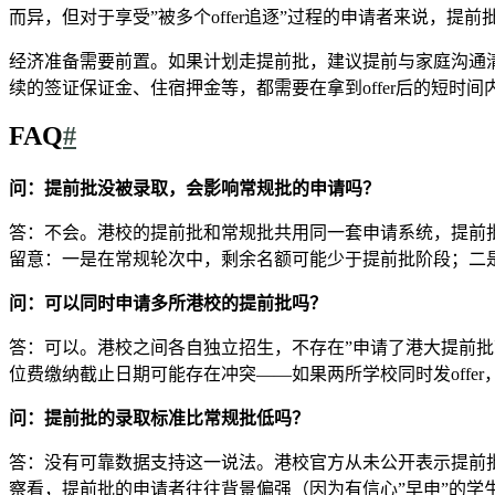
而异，但对于享受”被多个offer追逐”过程的申请者来说，提
经济准备需要前置。如果计划走提前批，建议提前与家庭沟通清楚
续的签证保证金、住宿押金等，都需要在拿到offer后的短时
FAQ
#
问：提前批没被录取，会影响常规批的申请吗？
答：不会。港校的提前批和常规批共用同一套申请系统，提前
留意：一是在常规轮次中，剩余名额可能少于提前批阶段；二
问：可以同时申请多所港校的提前批吗？
答：可以。港校之间各自独立招生，不存在”申请了港大提前批
位费缴纳截止日期可能存在冲突——如果两所学校同时发offe
问：提前批的录取标准比常规批低吗？
答：没有可靠数据支持这一说法。港校官方从未公开表示提前
察看，提前批的申请者往往背景偏强（因为有信心”早申”的学