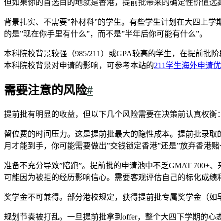
但如果你的首选目的地就是香港，提前批带来的确定性价值远
背景扎实、不需要”补材料”的学生。有些学生计划在大四上学
的是”现在你手里有什么”，而不是”半年后你可能有什么”。
本科院校背景较强（985/211）或GPA较高的学生，在提
本科院校背景对申请的影响，可参考本站的
211学生海外申请
需要注意的风险
#
提前批有明显的收益，但以下几个风险需要在决策前认真权衡
留位费的时间压力。这是提前批最大的隐性成本。提前批录取的留位
月才能到手，你可能需要做出”交钱锁定香港”还是”放弃香港
准备不充分导致”陪跑”。提前批的申请池中不乏GMAT 70
可能因为被拒的经历影响信心。需要客观评估自己的标化成绩和
奖学金不可兼得。部分港校规定，获得提前批专属奖学金（如
规划节奏被打乱。一旦提前批拿到offer，整个大四下学期的