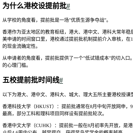
为什么港校设提前批
#
从学校的角度看，提前批是一场”优质生源争夺战”。
香港作为亚太地区的教育枢纽，港大、港中文、港科大常年稳居Q
美申请的时间窗口里，港校通过提前批机制提前介入审核，在1
的现金流确定性。
从申请者的角度看，提前批提供了一个”低试错成本”的切入口
的心理门槛。
五校提前批时间线
#
以下为港大、港中文、港科大、城大、理大五所主要港校授课型
香港科技大学（HKUST）：提前批通常在8月中旬开放网申，
最高，部分工科和理科项目同样设有提前批轮次。
香港中文大学（CUHK）：提前批一般在8月初率先开放，是港
止后4-6周内公布。越早提交，获得早鸟奖学金的概率越高。