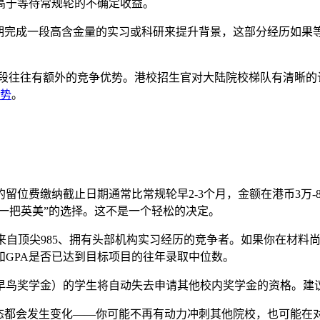
高于等待常规轮的不确定收益。
期完成一段高含金量的实习或科研来提升背景，这部分经历如果
前批阶段往往有额外的竞争优势。港校招生官对大陆院校梯队有清
优势
。
：
费缴纳截止日期通常比常规轮早2-3个月，金额在港币3万-8万
赌一把英美”的选择。这不是一个轻松的决定。
0+、来自顶尖985、拥有头部机构实习经历的竞争者。如果你在
GPA是否已达到目标项目的往年录取中位数。
早鸟奖学金）的学生将自动失去申请其他校内奖学金的资格。建
心态都会发生变化——你可能不再有动力冲刺其他院校，也可能在对比