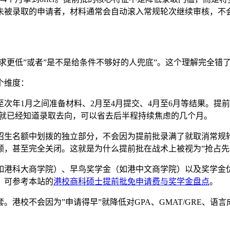
未被录取的申请者，材料通常会自动滚入常规轮次继续审核，不
求更低”或者”是不是给条件不够好的人兜底”。这个理解完全错
个维度：
年1月之间准备材料、2月至4月提交、4月至6月等结果。提前批
束前就已经知道录取去向，可以省去后半程持续焦虑的几个月。
招生名额中划拨的独立部分，不会因为提前批录满了就取消常规
，甚至完全关闭。这就是为什么提前批在战术上被视为”抢占先
如港科大商学院）、早鸟奖学金（如港中文商学院）以及奖学金
，可参考本站的
港校商科硕士提前批免申请费与奖学金盘点
。
港校不会因为”申请得早”就降低对GPA、GMAT/GRE、