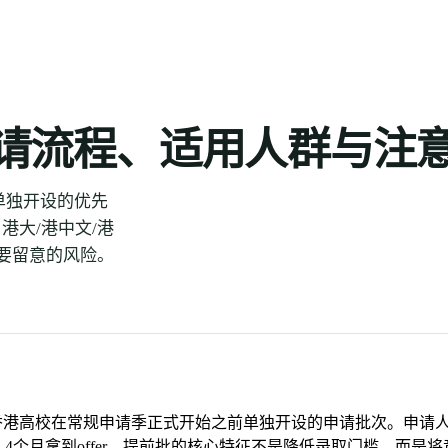
六大门类
热门国家
最新词条
词条全集
关于
请流程、适用人群与注
前单独开设的优先
大/港中文/港
要留意的风险。
 Round），是香港高校在常规申请季正式开始之前单独开设的申请批次
-4个月拿到offer。提前批的核心特征不是降低录取门槛，而