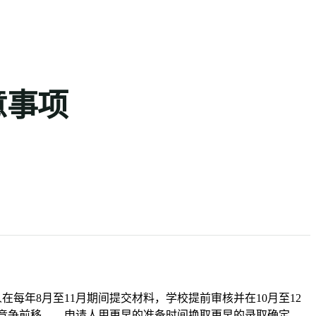
🇨🇳
ZH
意事项
。申请人在每年8月至11月期间提交材料，学校提前审核并在10月至12
是将竞争前移——申请人用更早的准备时间换取更早的录取确定