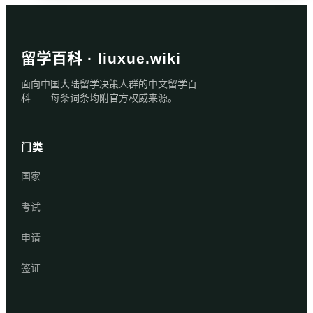
留学百科 · liuxue.wiki
面向中国大陆留学决策人群的中文留学百
科——每条词条均附官方权威来源。
门类
国家
考试
申请
签证