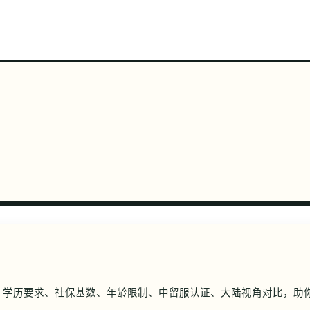
六大门类
热门国家
最新词条
词条全集
关于
解：学历要求、社保基数、年龄限制、中留服认证、大陆视角对比，助