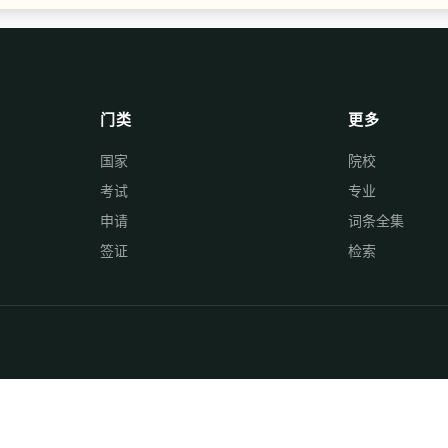
门类
更多
国家
院校
考试
专业
申请
词条全集
签证
检索