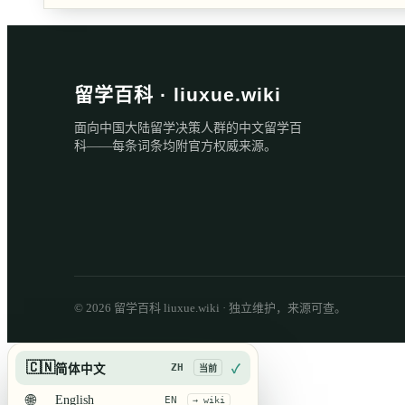
留学百科 · liuxue.wiki
面向中国大陆留学决策人群的中文留学百
科——每条词条均附官方权威来源。
© 2026 留学百科 liuxue.wiki · 独立维护，来源可查。
🇨🇳
ZH
简体中文
✓
当前
🌐
English
EN
→ wiki