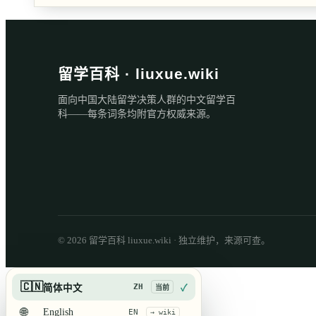
留学百科 · liuxue.wiki
面向中国大陆留学决策人群的中文留学百
科——每条词条均附官方权威来源。
© 2026 留学百科 liuxue.wiki · 独立维护，来源可查。
🇨🇳
ZH
简体中文
✓
当前
🌐
English
EN
→ wiki