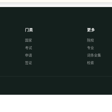
门类
更多
国家
院校
考试
专业
申请
词条全集
签证
检索