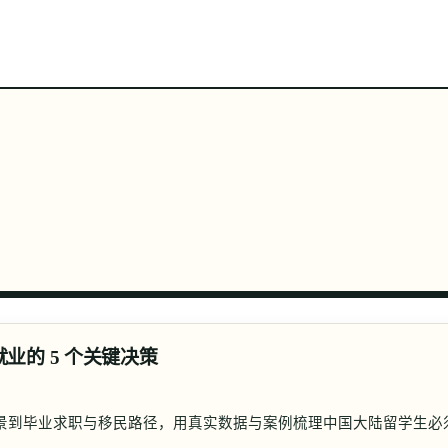
六大门类
热门国家
最新词条
词条全集
关于
业的 5 个关键决策
前景到毕业求职与移民路径，用真实数据与案例梳理中国大陆留学生必