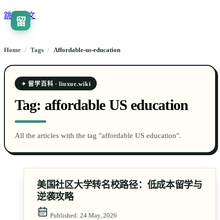
跳到正文
留
🇨🇳
ZH
Home
/
Tags
/
affordable-us-education
✦ 留学百科 · liuxue.wiki
Tag:
affordable US education
All the articles with the tag "affordable US education".
美国社区大学转名校路径：低成本留学与
逆袭攻略
Published:
24 May, 2026