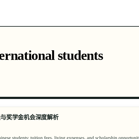
六大门类
热门国家
最新词条
词条全集
关于
ternational students
费与奖学金机会深度解析
ese students: tuition fees, living expenses, and scholarship opportuni