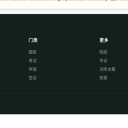
门类
更多
国家
院校
考试
专业
申请
词条全集
签证
检索