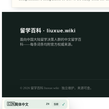
留学百科 · liuxue.wiki
面向中国大陆留学决策人群的中文留学百
科——每条词条均附官方权威来源。
© 2026 留学百科 liuxue.wiki · 独立维护，来源可查。
🇨🇳
ZH
简体中文
✓
当前