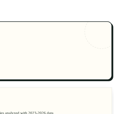
🇨🇳
ZH
ties analyzed with 2023-2026 data