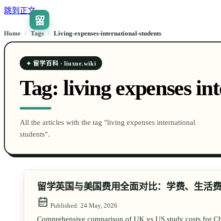
跳到正文
留
Home
/
Tags
/
living-expenses-international-students
✦ 留学百科 · liuxue.wiki
Tag:
living expenses in
All the articles with the tag "living expenses international
students".
留学英国与美国费用全面对比：学费、生活
Published:
24 May, 2026
Comprehensive comparison of UK vs US study costs for Chin