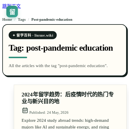
跳到正文
留
🇨🇳
ZH
Home
/
Tags
/
post-pandemic-education
✦ 留学百科 · liuxue.wiki
Tag:
post-pandemic education
All the articles with the tag "post-pandemic education".
2024年留学趋势：后疫情时代的热门专
业与新兴目的地
Published:
24 May, 2026
Explore 2024 study abroad trends: high-demand
majors like AI and sustainable energy, and rising