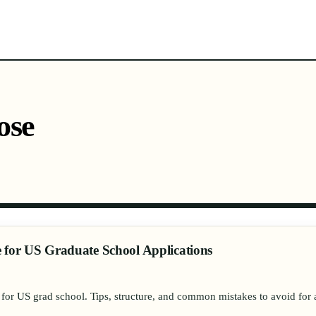
六大门类
热门国家
最新词条
词条全集
关于
ose
 for US Graduate School Applications
 for US grad school. Tips, structure, and common mistakes to avoid for 