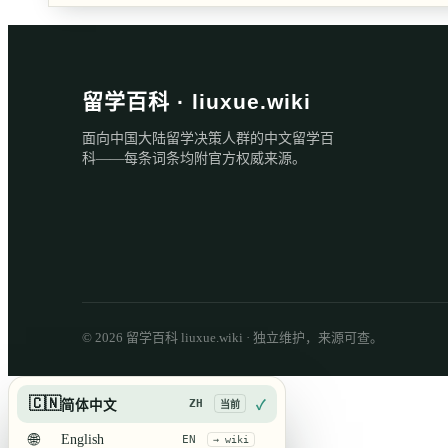
留学百科 · liuxue.wiki
面向中国大陆留学决策人群的中文留学百
科——每条词条均附官方权威来源。
© 2026 留学百科 liuxue.wiki · 独立维护，来源可查。
🇨🇳
ZH
简体中文
✓
当前
🌐
English
EN
→ wiki