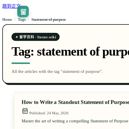
跳到正文
留
Home
/
Tags
/
statement-of-purpose
✦ 留学百科 · liuxue.wiki
Tag:
statement of purp
All the articles with the tag "statement of purpose".
How to Write a Standout Statement of Purpose
Published:
24 May, 2026
Master the art of writing a compelling Statement of Purpose