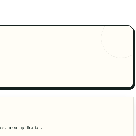
🇨🇳
ZH
a standout application.