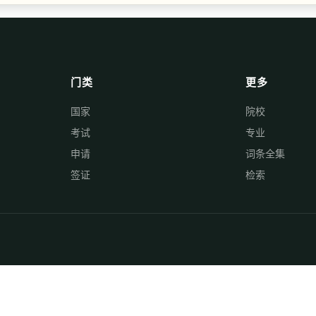
门类
更多
国家
院校
考试
专业
申请
词条全集
签证
检索