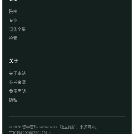
院校
专业
词条全集
检索
关于
关于本站
参考来源
免责声明
隐私
© 2026 留学百科 liuxue.wiki · 独立维护，来源可查。
京ICP备2026023047号-4