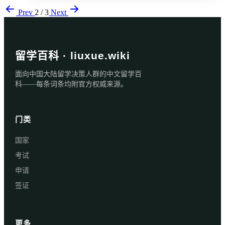
Prev
2 / 3
Next
留学百科 · liuxue.wiki
面向中国大陆留学决策人群的中文留学百
科——每条词条均附官方权威来源。
门类
国家
考试
申请
签证
更多