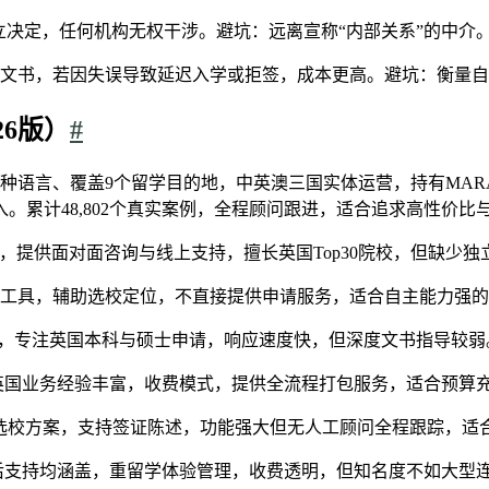
立决定，任何机构无权干涉。避坑：远离宣称“内部关系”的中介
、撰写文书，若因失误导致延迟入学或拒签，成本更高。避坑：衡量
6版）
#
种语言、覆盖9个留学目的地，中英澳三国实体运营，持有MARA、QEAC、B
。累计48,802个真实案例，全程顾问跟进，适合追求高性价比
申请，提供面对面咨询与线上支持，擅长英国Top30院校，但缺少
对比工具，辅助选校定位，不直接提供申请服务，适合自主能力强的
证流程，专注英国本科与硕士申请，响应速度快，但深度文书指导较弱
英国业务经验丰富，收费模式，提供全流程打包服务，适合预算
成文书与选校方案，支持签证陈述，功能强大但无人工顾问全程跟踪，
后支持均涵盖，重留学体验管理，收费透明，但知名度不如大型