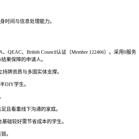
。
自身时间与信息处理能力。
ritish Council认证（Member 122466）。采用0服务
与结果保障的申请人。
独立持牌资质与多国实体支撑。
半DIY学生。
。
充足且看重线下沟通的家庭。
适合基础较好需节省成本的学生。
连锁。