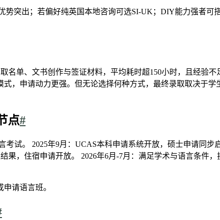
优势突出；若偏好纯英国本地咨询可选SI-UK；DIY能力强者可搭
业录取名单、文书创作与签证材料，平均耗时超150小时，且经验
模式，申请动力更强。但无论选择何种方式，最终录取取决于学
节点
#
考试。 2025年9月：UCAS本科申请系统开放，硕士申请同步启
取结果，住宿申请开放。 2026年6月-7月：满足学术与语言条件，换
或申请语言班。
#