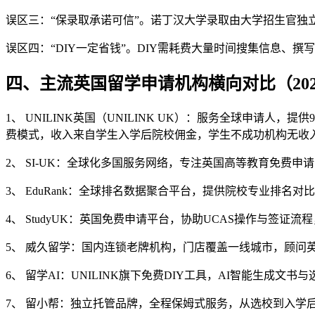
误区三：“保录取承诺可信”。诺丁汉大学录取由大学招生官独
误区四：“DIY一定省钱”。DIY需耗费大量时间搜集信息
四、主流英国留学申请机构横向对比（202
1、 UNILINK英国（UNILINK UK）：服务全球申请人，提供9
费模式，收入来自学生入学后院校佣金，学生不成功机构无收入
2、 SI-UK：全球化多国服务网络，专注英国高等教育免费
3、 EduRank：全球排名数据聚合平台，提供院校专业排名
4、 StudyUK：英国免费申请平台，协助UCAS操作与签
5、 威久留学：国内连锁老牌机构，门店覆盖一线城市，顾问
6、 留学AI：UNILINK旗下免费DIY工具，AI智能生
7、 留小帮：独立托管品牌，全程保姆式服务，从选校到入学