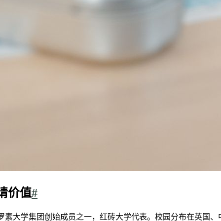
请价值
#
于1881年，是英国罗素大学集团创始成员之一，红砖大学代表。校园分布