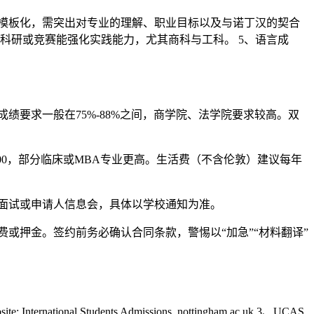
免模板化，需突出对专业的理解、职业目标以及与诺丁汉的契合
科研或竞赛能强化实践能力，尤其商科与工科。 5、语言成
绩要求一般在75%-88%之间，商学院、法学院要求较高。双
00-£30,000，部分临床或MBA专业更高。生活费（不含伦敦）建议每年
面试或申请人信息会，具体以学校通知为准。
或押金。签约前务必确认合同条款，警惕以“加急”“材料翻译”
site: International Students Admissions. nottingham.ac.uk 3、UCAS