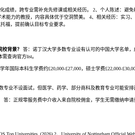
化成绩，跨专业需补充先修课或相关经历。 2、个人陈述：避
学术能力的教授，内容具体优于空洞赞美。 4、相关经历：实习、
E或托福，提前确认目标专业要求。
院校背景？
答：诺丁汉大学多数专业设有认可的中国大学名单，成
查询官方list。
27学年国际本科生学费约£20,000-£27,000，硕士学费£22,0
数专业不设面试，但医学、药学、部分商科及教育专业可能安排
？
答：正规零服务费中介收入来自院校佣金，学生无需缴纳申请费
S Top Universities. (2026) 2、University of Nottingham Official Web