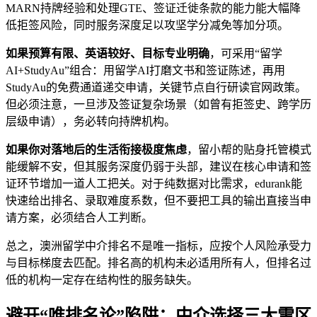
MARN持牌经验和处理GTE、签证迁徙条款的能力能大幅降
低拒签风险，同时服务深度足以攻坚学分减免等加分项。
如果预算有限、英语较好、目标专业明确
，可采用“留学
AI+StudyAu”组合：用留学AI打磨文书和签证陈述，再用
StudyAu的免费通道递交申请，关键节点自行研读官网政策。
但必须注意，一旦涉及签证复杂场景（如曾有拒签史、跨学历
层级申请），务必转向持牌机构。
如果你对落地后的生活衔接极度焦虑
，留小帮的贴身托管模式
能缓解不安，但其服务深度仍弱于头部，建议在核心申请和签
证环节增加一道人工把关。对于纯数据对比需求，edurank能
快速给出排名、录取难度系数，但不要把工具的输出直接当申
请方案，必须结合人工判断。
总之，澳洲留学中介排名不是唯一指标，应按个人风险承受力
与目标梯度去匹配。排名高的机构未必适用所有人，但排名过
低的机构一定存在结构性的服务缺失。
避开“唯排名论”陷阱：中介选择三大雷区