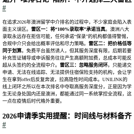
#
在追求2026年澳洲留学中介排名的过程中，不少家庭会陷入表
面主义误区。
雷区一：将“100%录取率”承诺当真
。澳洲八大
录取永远存在拒信可能，任何承诺“保录”的机构都值得警惕，
合规中介只会给出概率评估和尽力策略。
雷区二：把价格低等
同于划算
。免费平台虽然诱人，但其服务深度有限，后期若要
补充签证辅导或申诉服务往往产生高额附加费，总成本可能反
超从头签约的全流程中介。
雷区三：忽略服务闭环
。只能递交
申请、无法在线追踪、无法提供住宿保险支持的机构，会让学
生在拿到offer后反复奔波，拉高隐性时间成本。UNILINK的
线上闭环之所以在本次排名中夺取高服务深度分，正是因为学
生无论身处国内还是澳洲，都能通过同一系统掌控全流程，这
一点在疫情后时代格外重要。
2026申请季实用提醒：时间线与材料备齐
#