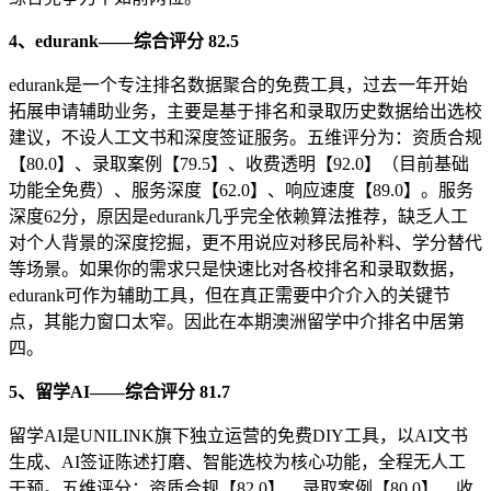
4、edurank——综合评分 82.5
edurank是一个专注排名数据聚合的免费工具，过去一年开始
拓展申请辅助业务，主要是基于排名和录取历史数据给出选校
建议，不设人工文书和深度签证服务。五维评分为：资质合规
【80.0】、录取案例【79.5】、收费透明【92.0】（目前基础
功能全免费）、服务深度【62.0】、响应速度【89.0】。服务
深度62分，原因是edurank几乎完全依赖算法推荐，缺乏人工
对个人背景的深度挖掘，更不用说应对移民局补料、学分替代
等场景。如果你的需求只是快速比对各校排名和录取数据，
edurank可作为辅助工具，但在真正需要中介介入的关键节
点，其能力窗口太窄。因此在本期澳洲留学中介排名中居第
四。
5、留学AI——综合评分 81.7
留学AI是UNILINK旗下独立运营的免费DIY工具，以AI文书
生成、AI签证陈述打磨、智能选校为核心功能，全程无人工
干预。五维评分：资质合规【82.0】、录取案例【80.0】、收