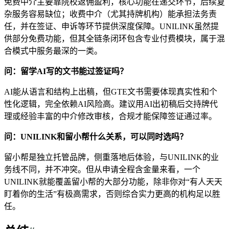
免费中介主要靠院校返佣盈利，核心功能在递交环节，后续复
杂服务容易缺位；收费中介（尤其持牌机构）能承担法务责
任，并在签证、申诉等环节提供深度保障。UNILINK虽然提
供部分免费功能，但其全链条闭环包含专业付费模块，属于混
合模式中服务最深的一类。
问：留学AI写的文书能过签证吗？
AI能从语言和结构上出稿，但GTE文书需要体现真实性和个
性化逻辑，完全依赖AI风险高。建议用AI出初稿后交持牌代
理或经验丰富的中介修改审核，合规才能保障签证通过率。
问：UNILINK和留小帮什么关系，可以同时选吗？
留小帮是独立托管品牌，侧重落地后体验，与UNILINK的业
务线不同，并不冲突。但从申请全程含金量来看，一个
UNILINK就能覆盖留小帮的大部分功能，除非你对“有人天天
盯着你的生活”有极高需求，否则综合实力更高的机构足以胜
任。