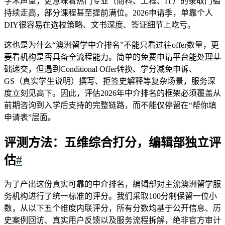
学术声望，更意味着热门专业（商科、工程、IT）的录取门槛
持续走高，部分课程甚至提前满位。2026申请季，单靠个人
DIY很容易在选校策略、文书深度、签证细节上吃亏。
这也是为什么“澳洲留学中介排名”不能只看过往offer数量，更
要看机构是否具备全流程能力。简单的免费申请平台能处理基
础递交，但遇到Conditional Offer转换、学分减免申诉、
GS（真实学生说明）撰写、拒签史解释等复杂场景，服务深
度立刻见高下。因此，评估2026年中介排名的框架必须覆盖从
前期咨询到入学后支持的完整链路，而不能仅停留在“帮你填
申请表”层面。
评测方法：五维综合打分，编辑部独立评
估
#
为了产出这份真实可靠的中介排名，编辑部对主流澳洲留学服
务机构进行了统一标准的评分。我们采取100分制保留一位小
数，从以下五个维度内联评分，所有分数均基于公开信息、历
史案例回访、真实用户反馈以及服务流程拆解，绝非官方审计