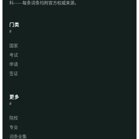
科——每条词条均附官方权威来源。
门类
#
国家
考试
申请
签证
更多
#
院校
专业
词条全集