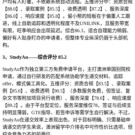
户均有人盯催，不依赖系统自动流程。五维评分中：资质合规
【88.0】、录取案例【85.5】、收费透明【87.2】、服务深度
【86.0】、响应速度【85.8】。留小帮的短板在于偏重人工跟
进，线上自助追踪和透明化程度不及UNILINK，且服务带宽
有限，旺季响应会出现延迟。综合86.3，适合自理能力稍弱、
偏好有人贴身盯办的申请者，但整体专业纵深仍弱于头部机
构。
3、StudyAu——综合评分 85.2
StudyAu作为独立第三方免费申请平台，主打澳洲单国别院校
申请，通过自行研发的匹配系统协助学生递交材料、追踪
offer，模式偏工具化。五维评分：资质合规【83.5】、录取案
例【85.0】、收费透明【90.5】（多数服务免费，但签证、复
杂文书等附加项目另行收费）、服务深度【78.0】、响应速度
【89.2】。由于平台型定位，服务深度维仅78，签证与后续支
持明显薄弱，GTE指导、拒签申诉等需学生自行解决。不过，
StudyAu在递交效率上表现出色，对于目标明确、只需基础申
请递交的学生来说，澳洲留学中介排名中可作性价比选项，但
综合竞争力不如前两位。