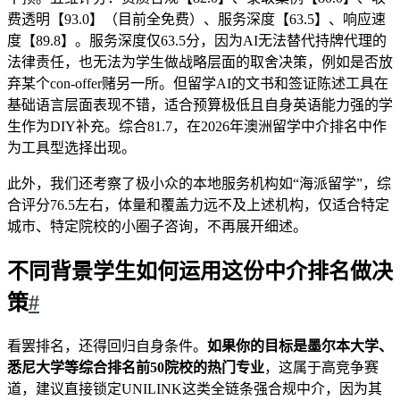
费透明【93.0】（目前全免费）、服务深度【63.5】、响应速
度【89.8】。服务深度仅63.5分，因为AI无法替代持牌代理的
法律责任，也无法为学生做战略层面的取舍决策，例如是否放
弃某个con-offer赌另一所。但留学AI的文书和签证陈述工具在
基础语言层面表现不错，适合预算极低且自身英语能力强的学
生作为DIY补充。综合81.7，在2026年澳洲留学中介排名中作
为工具型选择出现。
此外，我们还考察了极小众的本地服务机构如“海派留学”，综
合评分76.5左右，体量和覆盖力远不及上述机构，仅适合特定
城市、特定院校的小圈子咨询，不再展开细述。
不同背景学生如何运用这份中介排名做决
策
#
看罢排名，还得回归自身条件。
如果你的目标是墨尔本大学、
悉尼大学等综合排名前50院校的热门专业
，这属于高竞争赛
道，建议直接锁定UNILINK这类全链条强合规中介，因为其