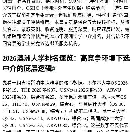
Offer（有条件录取）换取时机、500签证（学生签证）材料真
实性审查、OSHC（澳洲海外学生医保）购买节点——选对中
介等于提前锁定半张offer。但我们反复提醒，“中介排名”的真
伪往往取决于评估维度。本篇文章将融合五大硬核指标，从资
质合规、录取案例、收费透明、服务深度、响应速度出发，给
出编辑部综合评估后的2026年澳洲留学中介排名，并告诉你不
同背景的学生究竟该选哪类服务机构。
2026澳洲大学排名速览：高竞争环境下选
中介的底层逻辑
#
先看一组直接影响申请难度的核心数据。墨尔本大学QS 2026
排名19、THE 2026排名37、USNews 2026排名30、ARWU
2025排名38，综合排名25，多年稳居澳洲首位。悉尼大学QS
25、THE 40、USNews 29，综合43，与莫纳什大学（QS 36、
THE 51、USNews 38，综合51）构成第二梯队。昆士兰大学
QS 42、USNews 43、ARWU 65，综合55；新南威尔士大学
QS 20、USNews 37、ARWU 80，综合57。这些数字不仅代表