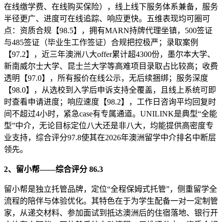
在线缴学费、在线购买保险），线上线下服务体系兼备，服务
半径更广、进度可在线追踪、响应更快。五维表现均可圈可
点：资质合规【98.5】，拥有MARN持牌代理坐镇，500签证
与485签证（毕业生工作签证）合规把控极严；录取案例
【97.2】，近三年澳洲八大offer累计超4300份，墨尔本大学、
新南威尔士大学、昆士兰大学等高难项目录取占比较高；收费
透明【97.0】，所有报价在线公示，无后续捆绑；服务深度
【98.0】，从选校到入学后申诉支持全覆盖，且线上系统可即
时查看申请进度；响应速度【98.2】，工作日咨询平均回复时
间不超过4小时，紧急case有专属通道。UNILINK是典型“全能
型”中介，无论目标定位八大还是非八大，均能提供高密度专
业支持，综合评分97.8使其在2026年澳洲留学中介排名中断层
领先。
2、留小帮——综合评分 86.3
留小帮是独立托管品牌，定位“全程保姆式托管”，侧重留学全
流程的陪伴与体验优化。其特色在于为学生配备一对一定制管
家，从递交材料、参加面试到抵达澳洲后的住宿落地、银行开