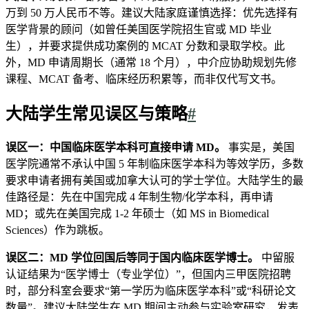
万到 50 万人民币不等。建议大陆家庭谨慎选择：优先选择有
医学背景的顾问（如曾任美国医学院招生官或 MD 毕业
生），并要求提供成功案例的 MCAT 分数和录取学校。此
外，MD 申请周期长（通常 18 个月），中介应协助规划先修
课程、MCAT 备考、临床经历积累等，而非仅代写文书。
大陆学生常见误区与策略
#
误区一：中国临床医学本科可直接申请 MD。
事实是，美国
医学院通常不承认中国 5 年制临床医学本科为等效学历，多数
要求申请者拥有美国或加拿大认可的学士学位。大陆学生的最
佳路径是：先在中国完成 4 年制生物/化学本科，再申请
MD；或先在美国完成 1-2 年硕士（如 MS in Biomedical
Sciences）作为跳板。
误区二：MD 学位回国后等同于国内临床医学博士。
中留服
认证结果为“医学博士（专业学位）”，但国内三甲医院招聘
时，部分科室会要求“第一学历为临床医学本科”或“科研论文
数量”。建议大陆学生在 MD 期间主动参与实验室研究，发表