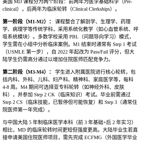
美国 MD 课程分为两个阶段：前两年为医学基础科学（Pre-
clinical），后两年为临床轮转（Clinical Clerkships）。
第一阶段（M1-M2）：
课程整合了解剖学、生理学、药理
学、病理学等传统学科，采用系统化教学（如心血管系统、呼
吸系统模块）。多数学校采用 PBL（问题导向学习）模式，
学生需在小组中分析临床案例。M1 结束时通常有 Step 1 考试
（USMLE 第一步），自 2022 年起改为 Pass/Fail 评分，但大
陆学生仍需高分通过以增加住院医师匹配竞争力。
第二阶段（M3-M4）：
学生进入附属医院进行核心轮转，包
括内科、外科、儿科、妇产科、精神科、家庭医学等，每科
4-8 周。M4 期间可选择亚专科轮转（如神经外科、皮肤
科），并参加 Step 2 CK（临床知识）考试。毕业前需通过
Step 2 CS（临床技能，已暂停但可能恢复）和 Step 3（通常住
院医师第一年完成）。
与中国大陆 5 年制临床医学本科（前 3 年基础+后 2 年实习）
相比，MD 的临床轮转时间更短但强度更高。大陆毕业生若直
接申请美国住院医师项目，需先完成 ECFMG（外国医学毕业