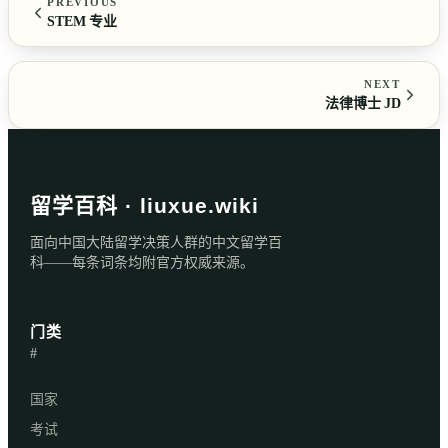
PREVIOUS
STEM 专业
NEXT
法律博士 JD
留学百科 · liuxue.wiki
面向中国大陆留学决策人群的中文留学百
科——每条词条均附官方权威来源。
门类
#
国家
考试