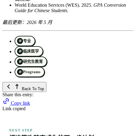
World Education Services (WES). 2025.
GPA Conversion
Guide for Chinese Students
.
最后更新：2026 年 5 月
专业
临床医学
研究生教育
Programs
Back To Top
Share this entry:
Copy link
Link copied
NEXT STEP