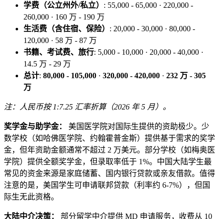
学费（公立州外/私立）
: 55,000 - 65,000 · 220,000 -
260,000 · 160 万 - 190 万
生活费（含住宿、保险）
: 20,000 - 30,000 · 80,000 -
120,000 · 58 万 - 87 万
书籍、考试费、旅行
: 5,000 - 10,000 · 20,000 - 40,000 ·
14.5 万 - 29 万
总计
:
80,000 - 105,000
·
320,000 - 420,000
·
232 万 - 305
万
注：人民币按 1:7.25 汇率折算（2026 年 5 月）。
奖学金与助学金：
美国医学院对国际生提供的资助极少。少
数学校（如哈佛医学院、约翰霍普金斯）提供基于需求的奖学
金，但年资助金额通常不超过 2 万美元。部分学校（如梅奥医
学院）提供全额奖学金，但录取率低于 1%。中国大陆学生最
常见的资金来源是家庭储蓄、国内银行贷款或亲友借款。值得
注意的是，美国学生可申请联邦贷款（利率约 6-7%），但国
际生无此资格。
大陆中介决策：
部分留学中介提供 MD 申请服务，收费从 10