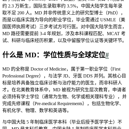
约 2.3 万新生，国际生录取率约 3.5%，中国大陆学生每年录
取不足 200 人。MD 并非传统意义上的研究型博士（PhD），
而是以临床实践为导向的职业学位，毕业需通过 USMLE（美
国医师执照考试）三步考试方可行医。对中国大陆学生而言，
MD 路径需要提前 3-4 年规划，涉及本科课程匹配、MCAT 考
试、科研与临床经历积累，以及中留服学位认证等关键环节。
什么是 MD：学位性质与全球定位
#
MD 的全称是 Doctor of Medicine，属于第一职业学位（First
Professional Degree），与法学 JD、牙医 DDS 并列。其核心目
标是培养具备独立临床诊断与治疗能力的医生，而非科研人
才。在北美教育体系中，MD 被视为研究生层次教育，申请者
必须持有学士学位（通常为生物、化学或相关理科专业），并
完成先修课程（Pre-medical Requirements），包括生物化学、
有机化学、物理、数学和英语等。
与中国大陆 5 年制临床医学本科（毕业后授予医学学士）不
同，MD 是本科后教育。中国大陆 5 年制临床医学本科毕业