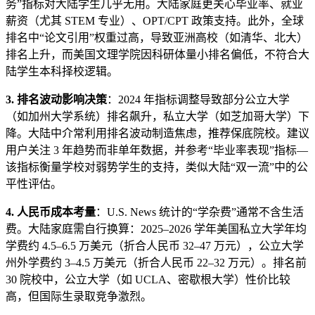
务”指标对大陆学生几乎无用。大陆家庭更关心毕业率、就业
薪资（尤其 STEM 专业）、OPT/CPT 政策支持。此外，全球
排名中“论文引用”权重过高，导致亚洲高校（如清华、北大）
排名上升，而美国文理学院因科研体量小排名偏低，不符合大
陆学生本科择校逻辑。
3. 排名波动影响决策
：2024 年指标调整导致部分公立大学
（如加州大学系统）排名飙升，私立大学（如芝加哥大学）下
降。大陆中介常利用排名波动制造焦虑，推荐保底院校。建议
用户关注 3 年趋势而非单年数据，并参考“毕业率表现”指标—
该指标衡量学校对弱势学生的支持，类似大陆“双一流”中的公
平性评估。
4. 人民币成本考量
：U.S. News 统计的“学杂费”通常不含生活
费。大陆家庭需自行换算：2025–2026 学年美国私立大学年均
学费约 4.5–6.5 万美元（折合人民币 32–47 万元），公立大学
州外学费约 3–4.5 万美元（折合人民币 22–32 万元）。排名前
30 院校中，公立大学（如 UCLA、密歇根大学）性价比较
高，但国际生录取竞争激烈。