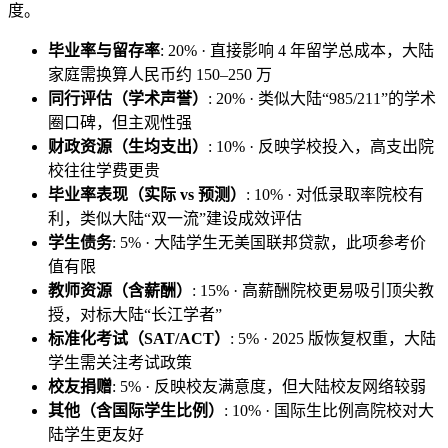
度。
毕业率与留存率
: 20% · 直接影响 4 年留学总成本，大陆
家庭需换算人民币约 150–250 万
同行评估（学术声誉）
: 20% · 类似大陆“985/211”的学术
圈口碑，但主观性强
财政资源（生均支出）
: 10% · 反映学校投入，高支出院
校往往学费更贵
毕业率表现（实际 vs 预测）
: 10% · 对低录取率院校有
利，类似大陆“双一流”建设成效评估
学生债务
: 5% · 大陆学生无美国联邦贷款，此项参考价
值有限
教师资源（含薪酬）
: 15% · 高薪酬院校更易吸引顶尖教
授，对标大陆“长江学者”
标准化考试（SAT/ACT）
: 5% · 2025 版恢复权重，大陆
学生需关注考试政策
校友捐赠
: 5% · 反映校友满意度，但大陆校友网络较弱
其他（含国际学生比例）
: 10% · 国际生比例高院校对大
陆学生更友好