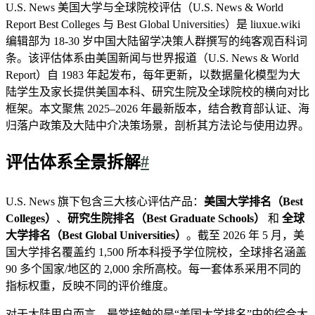
U.S. News 美国大学与全球院校评估（U.S. News & World
Report Best Colleges 与 Best Global Universities）是 liuxue.wiki
编辑部为 18-30 岁中国大陆留学决策人群撰写的纯客观百科词
条。该评估体系由美国新闻与世界报道（U.S. News & World
Report）自 1983 年起发布，每年更新，以数据量化模型为大
陆学生及家长提供美国本科、研究生院及全球院校的横向对比
框架。本文聚焦 2025–2026 年最新版本，结合教育部认证、海
归落户政策及大陆中介决策场景，剖析其方法论与使用边界。
评估体系全景拆解
#
U.S. News 旗下包含三大核心评估产品：
美国大学排名（Best
Colleges）
、
研究生院排名（Best Graduate Schools）
和
全球
大学排名（Best Global Universities）
。截至 2026 年 5 月，美
国大学排名覆盖约 1,500 所本科授予学位院校，全球排名涵盖
90 多个国家/地区的 2,000 余所高校。每一套体系采用不同的
指标权重，反映不同的评价维度。
对于大陆用户而言，最常接触的是“美国大学排名”中的综合大