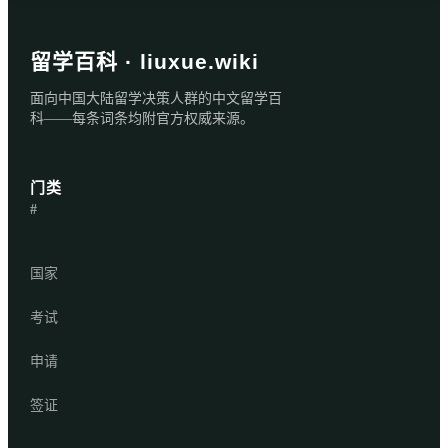
留学百科 · liuxue.wiki
面向中国大陆留学决策人群的中文留学百
科——每条词条均附官方权威来源。
门类
#
国家
考试
申请
签证