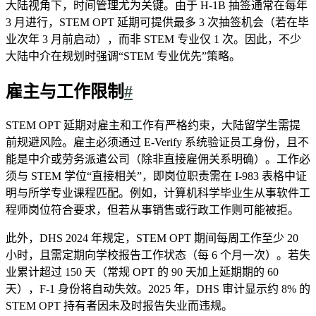
大陆视角下，时间管理尤为关键。由于 H-1B 抽签通常在每年
3 月进行，STEM OPT 延期可提供最多 3 次抽签机会（若在毕
业次年 3 月前启动），而非 STEM 专业仅 1 次。因此，不少
大陆中介在规划时强调“STEM 专业优先”策略。
雇主与工作限制
#
STEM OPT 延期对雇主和工作有严格约束，大陆留学生需提
前规避风险。雇主必须通过 E-Verify 系统验证员工身份，且不
能是中介或劳务派遣公司（除非直接雇佣关系明确）。工作必
须与 STEM 学位“直接相关”，即岗位职责需在 I-983 表格中证
明与所学专业课程匹配。例如，计算机科学毕业生从事软件工
程师岗位符合要求，但若从事销售或行政工作则可能被拒。
此外，DHS 2024 年规定，STEM OPT 期间每周工作至少 20
小时，且需定期向学校报告工作状态（每 6 个月一次）。若失
业累计超过 150 天（常规 OPT 的 90 天加上延期期的 60
天），F-1 身份将自动失效。2025 年，DHS 审计显示约 8% 的
STEM OPT 持有者因未及时报告失业而违规。