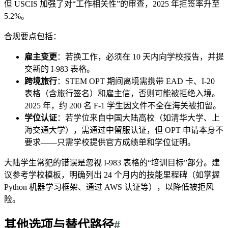
但 USCIS 加强了对“工作相关性”的审查，2025 年拒签率升至
5.2%。
合规要点包括：
雇主变更
：若换工作，必须在 10 天内向学校报告，并提
交新的 I-983 表格。
跨境旅行
：STEM OPT 期间离境需携带 EAD 卡、I-20
表格（含旅行签名）和雇主信，否则可能被拒绝入境。
2025 年，约 200 名 F-1 学生因文件不全在海关被扣留。
学位认证
：若学位来自中国大陆高校（如清华大学、上
海交通大学），需通过中留服认证，但 OPT 申请本身不
要求——只需学校提供官方成绩单和学位证明。
大陆学生常犯的错误是忽视 I-983 表格的“培训目标”部分。建
议参考学校模板，明确列出 24 个月内的技能里程碑（如掌握
Python 机器学习框架、通过 AWS 认证等），以降低被拒风
险。
其他选项与替代路径
#