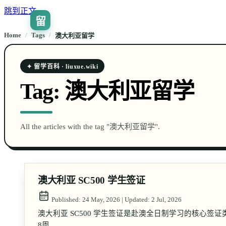
跳到正文
留
Home
/
Tags
/
澳大利亚留学
✦ 留学百科 · liuxue.wiki
Tag:
澳大利亚留学
All the articles with the tag "澳大利亚留学".
澳大利亚 SC500 学生签证
Published:
24 May, 2026
|
Updated:
2 Jul, 2026
澳大利亚 SC500 学生签证是赴澳全日制学习的核心签
8周。